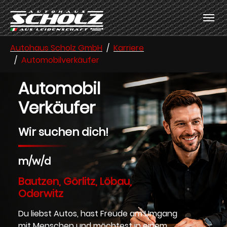
Skip to main content
Skip to page footer
You are here:
Autohaus Scholz GmbH
Karriere
Automobilverkäufer
Automobil
Verkäufer
Wir suchen dich!
m/w/d
Bautzen, Görlitz, Löbau,
Oderwitz
Du liebst Autos, hast Freude am Umgang
mit Menschen und möchtest in einem