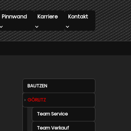
Pinnwand
Karriere
Kontakt
 "Infobar"
Submenu for "Pinnwand"
Submenu for "Karriere"
Submenu for "Kontakt"
BAUTZEN
GÖRLITZ
Team Service
Team Verkauf