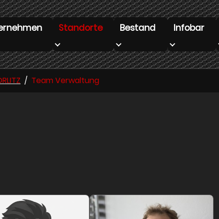
ernehmen
Standorte
Bestand
Infobar
enu for "Unternehmen"
Submenu for "Standorte"
Submenu for "Bestand"
Submenu for
RLITZ
Team Verwaltung