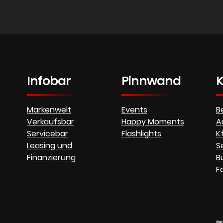
Infobar
Pinnwand
K
Markenwelt
Events
B
Verkaufsbar
Happy Moments
A
Servicebar
Flashlights
K
Leasing und
S
Finanzierung
B
F