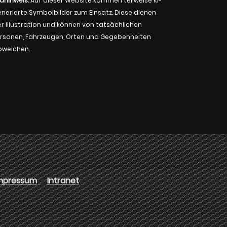
ldhinweis:
Auf dieser Website kommen teilweise KI-
nerierte Symbolbilder zum Einsatz. Diese dienen
r Illustration und können von tatsächlichen
rsonen, Fahrzeugen, Orten und Gegebenheiten
bweichen.
mpressum
Intranet