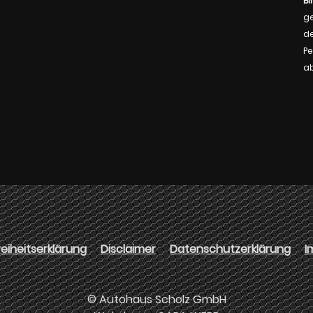
Bi
ge
de
Pe
a
reiheitserklärung
Disclaimer
Datenschutzerklärung
I
© Autohaus Scholz GmbH