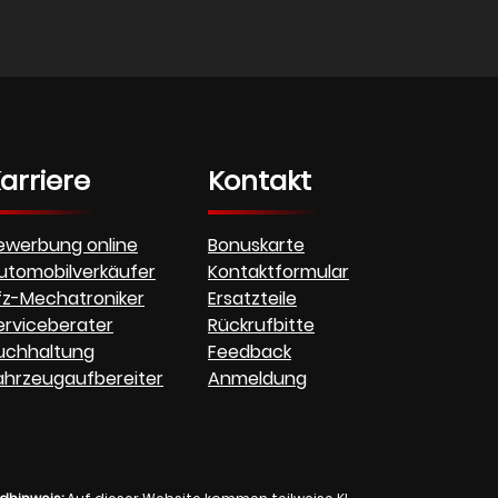
arriere
Kontakt
ewerbung online
Bonuskarte
utomobilverkäufer
Kontaktformular
fz-Mechatroniker
Ersatzteile
erviceberater
Rückrufbitte
uchhaltung
Feedback
ahrzeugaufbereiter
Anmeldung