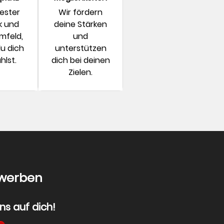
ester
Wir fördern
k und
deine Stärken
mfeld,
und
u dich
unterstützen
hlst.
dich bei deinen
Zielen.
ewerben
ns auf dich!