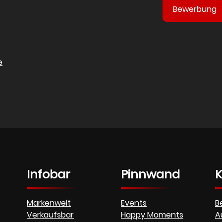
Bewerbung
e
Infobar
Pinnwand
K
Markenwelt
Events
B
Verkaufsbar
Happy Moments
A