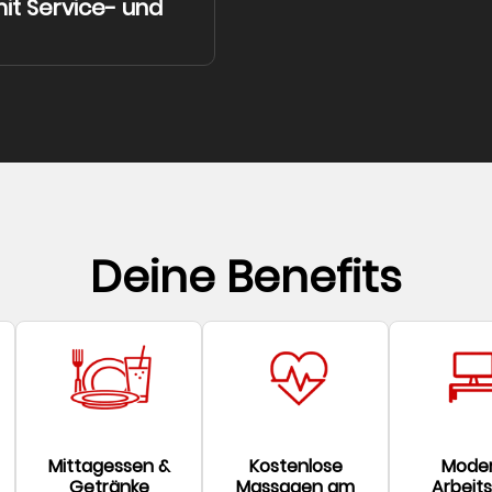
t Service- und
Deine Benefits
Mittagessen &
Kostenlose
Mode
Getränke
Massagen am
Arbeits