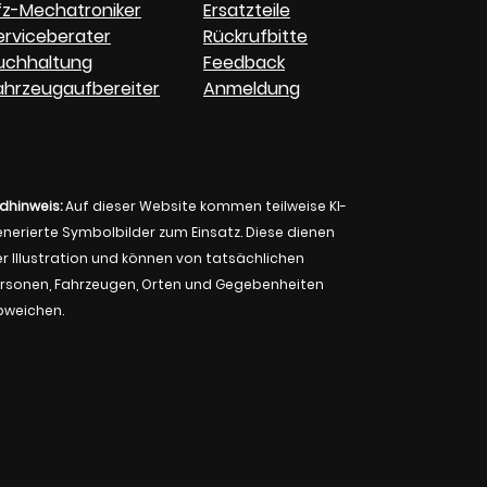
fz-Mechatroniker
Ersatzteile
erviceberater
Rückrufbitte
uchhaltung
Feedback
ahrzeugaufbereiter
Anmeldung
ldhinweis:
Auf dieser Website kommen teilweise KI-
nerierte Symbolbilder zum Einsatz. Diese dienen
r Illustration und können von tatsächlichen
rsonen, Fahrzeugen, Orten und Gegebenheiten
bweichen.