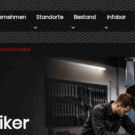
ernehmen
Standorte
Bestand
Infobar
enu for "Unternehmen"
Submenu for "Standorte"
Submenu for "Bestand"
Submenu for
Mechatroniker
iker