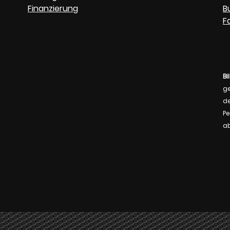
Finanzierung
B
F
Bi
ge
de
Pe
a