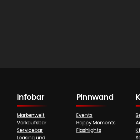
Infobar
Pinnwand
K
Markenwelt
Events
B
Verkaufsbar
Happy Moments
A
Servicebar
Flashlights
K
Leasing und
S