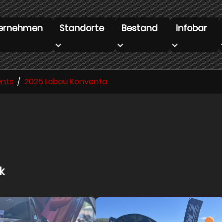
ernehmen
Standorte
Bestand
Infobar
enu for "Unternehmen"
Submenu for "Standorte"
Submenu for "Bestand"
Submenu for
ents
2025 Löbau Konventa
k
ger version
Show larger version