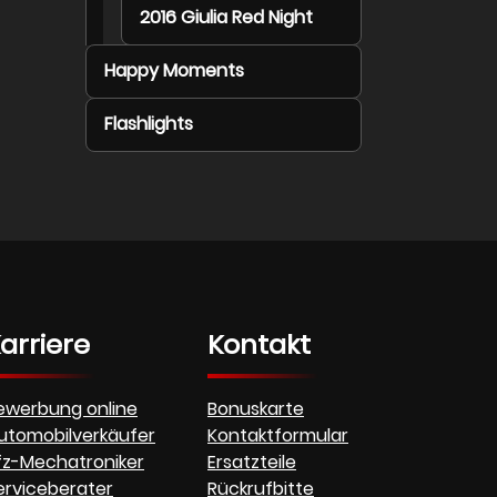
2016 Giulia Red Night
Happy Moments
Flashlights
arriere
Kontakt
ewerbung online
Bonuskarte
utomobilverkäufer
Kontaktformular
fz-Mechatroniker
Ersatzteile
erviceberater
Rückrufbitte