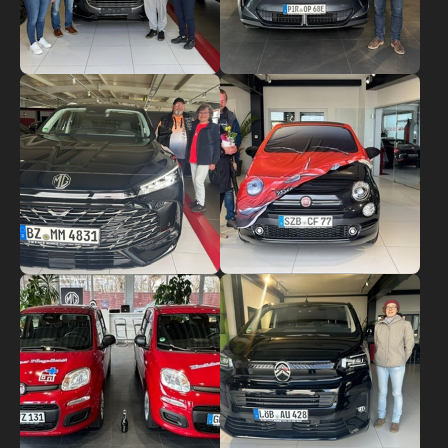
Show larger version
Show larger version
Show larger version
Show larger version