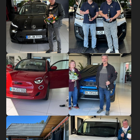
Show larger version
Show larger version
Show larger version
Show larger version