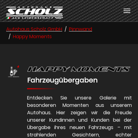
Skip to main content
Skip to page footer
You are here:
Autohaus Scholz GmbH
Pinnwand
Happy Moments
Happy Moments
Fahrzeugübergaben
Entdecken Sie unsere Galerie mit
besonderen Momenten aus unserem
Autohaus. Hier zeigen wir die Freude
unserer Kundinnen und Kunden bei der
Übergabe ihres neuen Fahrzeugs – mit
strahlenden Gesichtern, echter