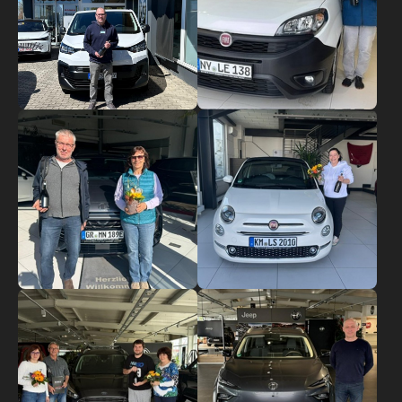
Show larger version
Show larger version
Show larger version
Show larger version