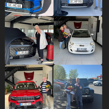
Show larger version
Show larger version
Show larger version
Show larger version